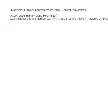
|
Disclaimer
|
Privacy
|
Adverteerders Inlog
|
Contact
|
Adverteren?
|
© 2004-2026 Thimble Media Holding B.V.
WaarVindJeWat.nl is onderdeel van het
Thimble Brothers
netwerk. Powered by:
Pre