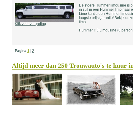
De stoere Hummer limousine is on
in stijl in een Hummer limo naar 
Limo kunt u een Hummer limousin
laagste prijs garantie! Bekijk on
limo.
Klik voor vergroting
Hummer H3 Limousine (8 person
Pagina
1
|
2
Altijd meer dan 250 Trouwauto's te huur i