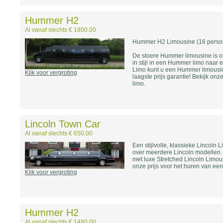
Hummer H2
Al vanaf slechts € 1800.00
Hummer H2 Limousine (16 perso
De stoere Hummer limousine is on
in stijl in een Hummer limo naar 
Limo kunt u een Hummer limousin
Klik voor vergroting
laagste prijs garantie! Bekijk on
limo.
Lincoln Town Car
Al vanaf slechts € 650.00
Een stijlvolle, klassieke Lincoln
over meerdere Lincoln modellen. W
met luxe Stretched Lincoln Limou
onze prijs voor het huren van een
Klik voor vergroting
Hummer H2
Al vanaf slechts € 1480.00