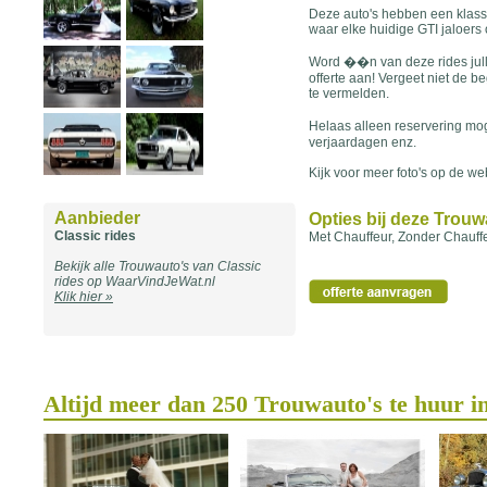
Deze auto's hebben een klassie
waar elke huidige GTI jaloers 
Word ��n van deze rides jull
offerte aan! Vergeet niet de b
te vermelden.
Helaas alleen reservering mog
verjaardagen enz.
Kijk voor meer foto's op de we
Aanbieder
Opties bij deze Trou
Classic rides
Met Chauffeur, Zonder Chauff
Bekijk alle Trouwauto's van Classic
rides op WaarVindJeWat.nl
Klik hier »
Altijd meer dan 250 Trouwauto's te huur i