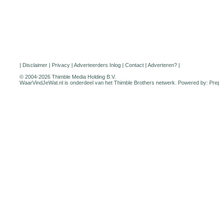
|
Disclaimer
|
Privacy
|
Adverteerders Inlog
|
Contact
|
Adverteren?
|
© 2004-2026 Thimble Media Holding B.V.
WaarVindJeWat.nl is onderdeel van het
Thimble Brothers
netwerk. Powered by:
Pre