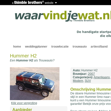
home
weddingplanner
trouwlocatie
trouwauto
artiest/band
Hummer H2
Een
Hummer H2
als Trouwauto?
Auto:
Hummer H2
Bouwjaar:
2007
Categorie(en):
Amerikaans
,
Modern
,
SUV
Omschrijving Humme
De stoere Hummer limousine is
stijl in een Hummer limo naar
kunt u een Hummer limousine h
Klik voor vergroting
garantie! Bekijk onze prijs v
Aanbieder