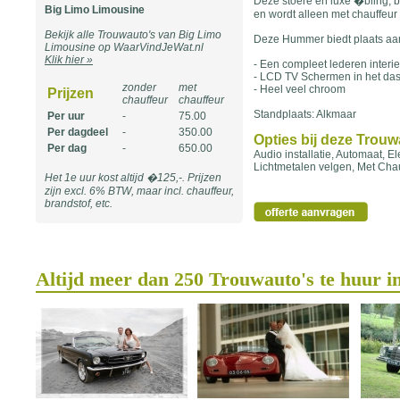
Deze stoere en luxe �bling, b
Big Limo Limousine
en wordt alleen met chauffeur
Bekijk alle Trouwauto's van Big Limo
Deze Hummer biedt plaats aan 
Limousine op WaarVindJeWat.nl
Klik hier »
- Een compleet lederen interi
- LCD TV Schermen in het da
zonder
met
- Heel veel chroom
Prijzen
chauffeur
chauffeur
Standplaats: Alkmaar
Per uur
-
75.00
Per dagdeel
-
350.00
Opties bij deze Trou
Per dag
-
650.00
Audio installatie, Automaat, E
Lichtmetalen velgen, Met Chauf
Het 1e uur kost altijd �125,-. Prijzen
zijn excl. 6% BTW, maar incl. chauffeur,
brandstof, etc.
Altijd meer dan 250 Trouwauto's te huur i