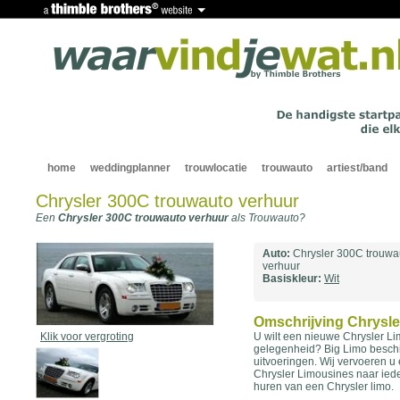
home
weddingplanner
trouwlocatie
trouwauto
artiest/band
Chrysler 300C trouwauto verhuur
Een
Chrysler 300C trouwauto verhuur
als Trouwauto?
Auto:
Chrysler 300C trouwa
verhuur
Basiskleur:
Wit
Omschrijving Chrysle
Klik voor vergroting
U wilt een nieuwe Chrysler L
gelegenheid? Big Limo beschi
uitvoeringen. Wij vervoeren u e
Chrysler Limousines naar iede
huren van een Chrysler limo.