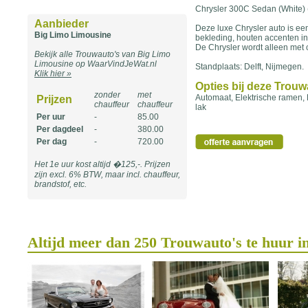
Chrysler 300C Sedan (White) 
Aanbieder
Deze luxe Chrysler auto is ee
Big Limo Limousine
bekleding, houten accenten in
De Chrysler wordt alleen met 
Bekijk alle Trouwauto's van Big Limo
Limousine op WaarVindJeWat.nl
Standplaats: Delft, Nijmegen.
Klik hier »
Opties bij deze Trou
zonder
met
Automaat, Elektrische ramen, 
Prijzen
chauffeur
chauffeur
lak
Per uur
-
85.00
Per dagdeel
-
380.00
Per dag
-
720.00
Het 1e uur kost altijd �125,-. Prijzen
zijn excl. 6% BTW, maar incl. chauffeur,
brandstof, etc.
Altijd meer dan 250 Trouwauto's te huur i