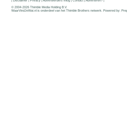
|
Disclaimer
|
Privacy
|
Adverteerders Inlog
|
Contact
|
Adverteren?
|
© 2004-2026 Thimble Media Holding B.V.
WaarVindJeWat.nl is onderdeel van het
Thimble Brothers
netwerk. Powered by:
Pre