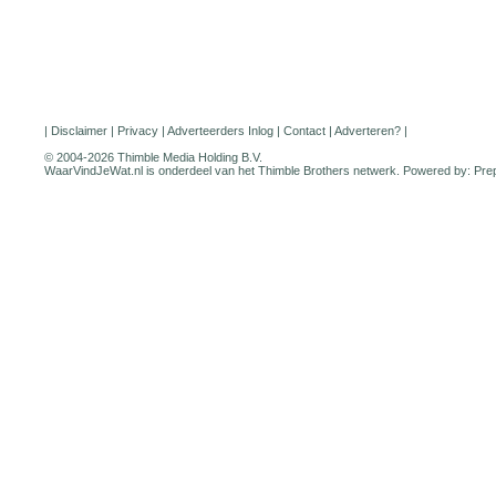
|
Disclaimer
|
Privacy
|
Adverteerders Inlog
|
Contact
|
Adverteren?
|
© 2004-2026 Thimble Media Holding B.V.
WaarVindJeWat.nl is onderdeel van het
Thimble Brothers
netwerk. Powered by:
Pre