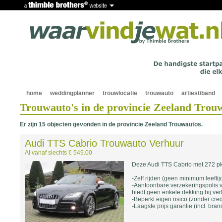
home
weddingplanner
trouwlocatie
trouwauto
artiest/band
Trouwauto's in de provincie Zeeland Trou
Er zijn 15 objecten gevonden in de provincie Zeeland Trouwautos.
Audi TTS Cabrio Trouwauto Verhuur
Al vanaf slechts € 549.00
Deze Audi TTS Cabrio met 272 pk 
-Zelf rijden (geen minimum leeftijd
-Aantoonbare verzekeringspolis vo
biedt geen enkele dekking bij ver
-Beperkt eigen risico (zonder cred
-Laagste prijs garantie (incl. bra