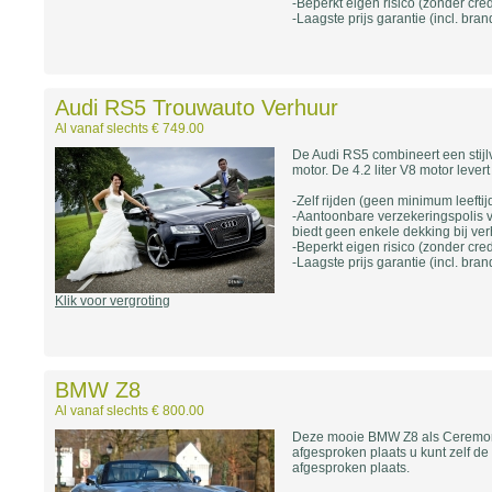
-Beperkt eigen risico (zonder cred
-Laagste prijs garantie (incl. bra
Audi RS5 Trouwauto Verhuur
Al vanaf slechts € 749.00
De Audi RS5 combineert een stijlvo
motor. De 4.2 liter V8 motor levert
-Zelf rijden (geen minimum leeftijd
-Aantoonbare verzekeringspolis vo
biedt geen enkele dekking bij ver
-Beperkt eigen risico (zonder cred
-Laagste prijs garantie (incl. bra
Klik voor vergroting
BMW Z8
Al vanaf slechts € 800.00
Deze mooie BMW Z8 als Ceremon
afgesproken plaats u kunt zelf de
afgesproken plaats.