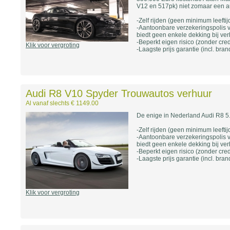
V12 en 517pk) niet zomaar een au
-Zelf rijden (geen minimum leeftijd
-Aantoonbare verzekeringspolis vo
biedt geen enkele dekking bij ver
-Beperkt eigen risico (zonder cred
Klik voor vergroting
-Laagste prijs garantie (incl. bra
Audi R8 V10 Spyder Trouwautos verhuur
Al vanaf slechts € 1149.00
De enige in Nederland Audi R8 5
-Zelf rijden (geen minimum leeftijd
-Aantoonbare verzekeringspolis vo
biedt geen enkele dekking bij ver
-Beperkt eigen risico (zonder cred
-Laagste prijs garantie (incl. bra
Klik voor vergroting