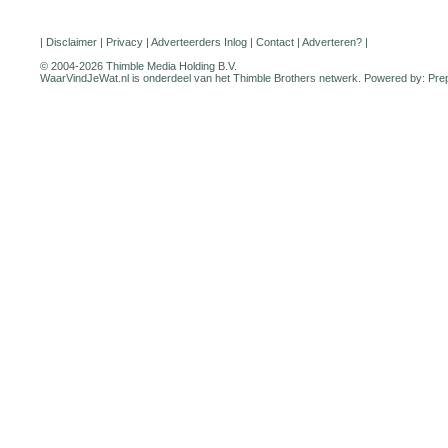
|
Disclaimer
|
Privacy
|
Adverteerders Inlog
|
Contact
|
Adverteren?
|
© 2004-2026 Thimble Media Holding B.V.
WaarVindJeWat.nl is onderdeel van het
Thimble Brothers
netwerk. Powered by:
Pre