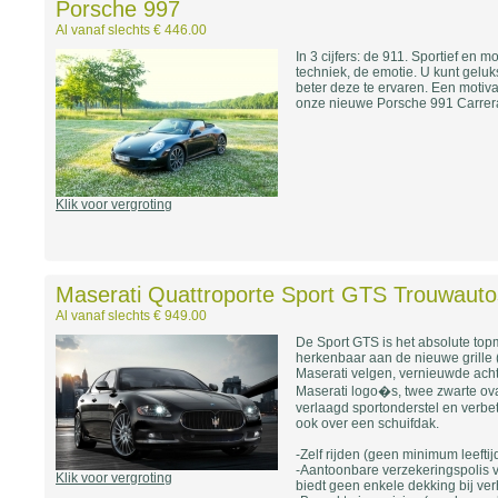
Porsche 997
Al vanaf slechts € 446.00
In 3 cijfers: de 911. Sportief en 
techniek, de emotie. U kunt gelu
beter deze te ervaren. Een motiv
onze nieuwe Porsche 991 Carrera
Klik voor vergroting
Maserati Quattroporte Sport GTS Trouwauto
Al vanaf slechts € 949.00
De Sport GTS is het absolute top
herkenbaar aan de nieuwe grille (f
Maserati velgen, vernieuwde acht
Maserati logo�s, twee zwarte oval
verlaagd sportonderstel en verbe
ook over een schuifdak.
-Zelf rijden (geen minimum leeftijd
-Aantoonbare verzekeringspolis vo
Klik voor vergroting
biedt geen enkele dekking bij ver