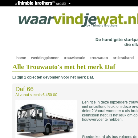
home
weddingplanner
trouwlocatie
trouwauto
artiest/band
Alle Trouwauto's met het merk Daf
Er zijn 1 objecten gevonden voor het merk Daf.
Daf 66
Al vanaf slechts € 450.00
Een ritje in deze bijzondere trouw
niet ontzettend leuk, om deze erva
delen? Vooral wanneer u als bru
kennissen hebt, is het leuk om o
trouwvervoer te hebben.
Goedgekeurd als bus volgens de 