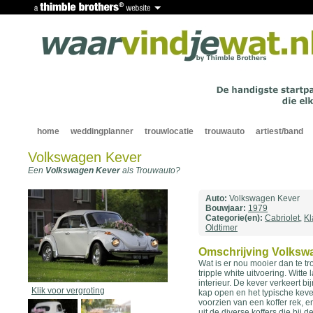
home
weddingplanner
trouwlocatie
trouwauto
artiest/band
Volkswagen Kever
Een
Volkswagen Kever
als Trouwauto?
Auto:
Volkswagen Kever
Bouwjaar:
1979
Categorie(en):
Cabriolet
,
Kl
Oldtimer
Omschrijving Volksw
Wat is er nou mooier dan te t
tripple white uitvoering. Witt
interieur. De kever verkeert b
Klik voor vergroting
kap open en het typische keve
voorzien van een koffer rek, e
uit de diverse koffers die bij d