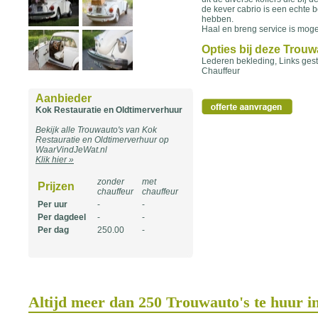
de kever cabrio is een echte b
hebben.
Haal en breng service is mogel
Opties bij deze Trou
Lederen bekleding, Links gest
Chauffeur
Aanbieder
Kok Restauratie en Oldtimerverhuur
Bekijk alle Trouwauto's van Kok
Restauratie en Oldtimerverhuur op
WaarVindJeWat.nl
Klik hier »
zonder
met
Prijzen
chauffeur
chauffeur
Per uur
-
-
Per dagdeel
-
-
Per dag
250.00
-
Altijd meer dan 250 Trouwauto's te huur i