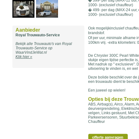
� 399- per dag (MAX-12 uur, e
1000- (exclusief chauffeur)
� 499- per dag (MAX-24 uur, e
1000- (exclusief chauffeur)
Ook mogelijkinclusief chauffeur
Aanbieder
brandstof.
Royal Trouwauto-Service
Of per uur, minimale afname in
100km vrij. -extra kilometers: 
Bekijk alle Trouwauto's van Royal
Trouwauto-Service op
WaarVindJeWat.nl
De Chrysler 300C Pearl White C
Klik hier »
stukje eigen tijdse perfectie i
Met nadruk op '' exclusieve''.
uitvoering te vinden is, en wel
Deze bolide beschikt over de j
een trouwauto dient te beschi
Een juweel op wielen!
Opties bij deze Trou
ABS, Airbag(s), Airco, Alarm, A
deurvergrendeling, Elektrisch
velgen, Links gestuurd, Met Ch
Parkeersensoren, Stuurbekrach
Chauffeur