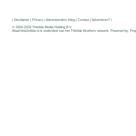
|
Disclaimer
|
Privacy
|
Adverteerders Inlog
|
Contact
|
Adverteren?
|
© 2004-2026 Thimble Media Holding B.V.
WaarVindJeWat.nl is onderdeel van het
Thimble Brothers
netwerk. Powered by:
Pre